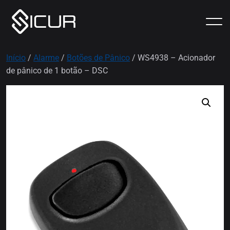
Início
/
Alarme
/
Botões de Pânico
/ WS4938 – Acionador
de pânico de 1 botão – DSC