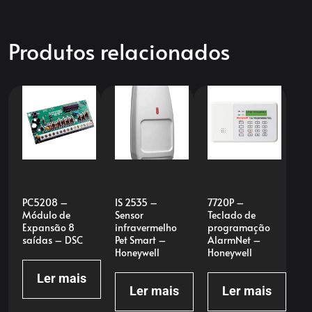
Produtos relacionados
PC5208 –
IS 2535 –
7720P –
Módulo de
Sensor
Teclado de
Expansão 8
infravermelho
programação
saídas – DSC
Pet Smart –
AlarmNet –
Honeywell
Honeywell
Ler mais
Ler mais
Ler mais