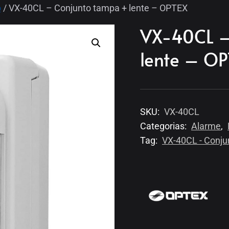
o
/ VX-40CL – Conjunto tampa + lente – OPTEX
VX-40CL –
lente – O
SKU:
VX-40CL
Categorias:
Alarme
,
Tag:
VX-40CL - Conju