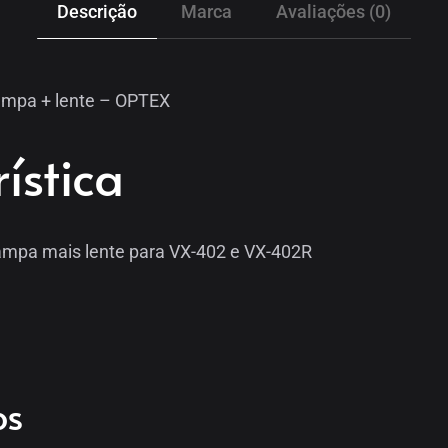
Descrição
Marca
Avaliações (0)
ampa + lente – OPTEX
ística
ampa mais lente para VX-402 e VX-402R
os