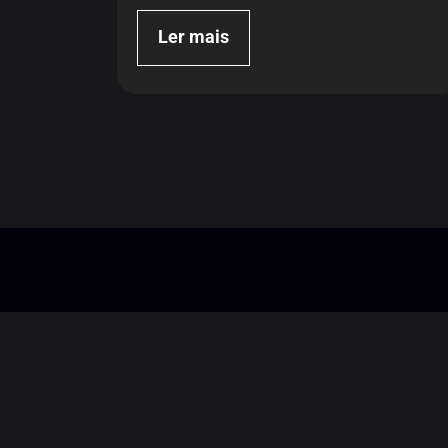
Ler mais
Endereço
F
Rua São Paulo, 147 – Alphaville Empresarial
Barueri – SP – CEP: 06465-130