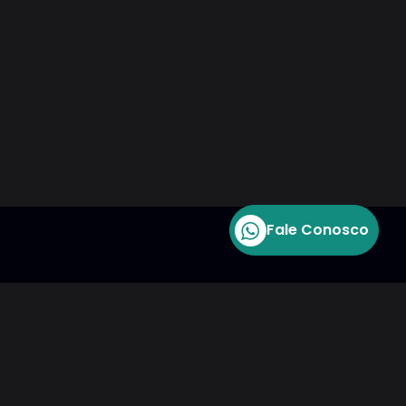
Fale Conosco
re em contato
tato@sicur.com.br
(11) 4280-7700