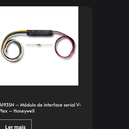
4193SN – Módulo de interface serial V-
Plex – Honeywell
Ler mais