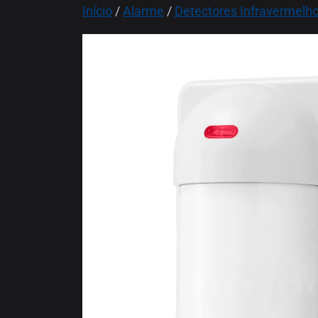
Início
/
Alarme
/
Detectores Infravermelh