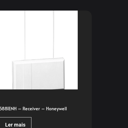
5881ENH – Receiver – Honeywell
Ler mais