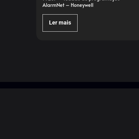
AlarmNet – Honeywell
Ler mais
Endereço
F
Rua São Paulo, 147 – Alphaville Empresarial