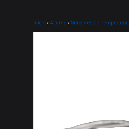
Início
/
Alarme
/
Sensores de Temperatur