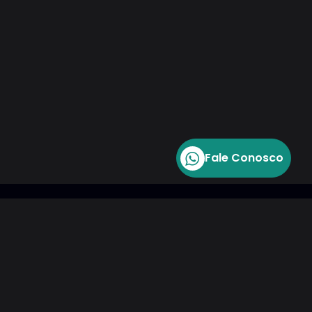
Fale Conosco
re em contato
tato@sicur.com.br