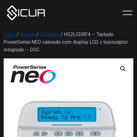
Início
/
Alarme
/
Teclados
/ HS2LCDRF4 – Teclado
PowerSeries NEO cabeado com display LCD c transceptor
integrado – DSC