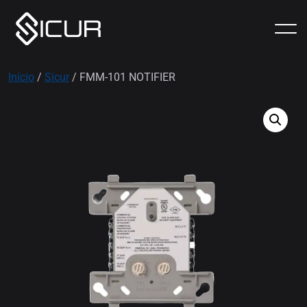
Início
/
Sicur
/ FMM-101 NOTIFIER