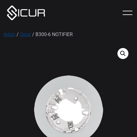
Início
/
Sicur
/ B300-6 NOTIFIER