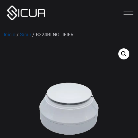
Início
/
Sicur
/ B224BI NOTIFIER