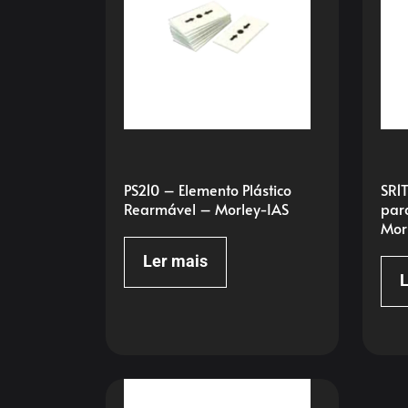
PS210 – Elemento Plástico
SR1
Rearmável – Morley-IAS
par
Mor
Ler mais
L