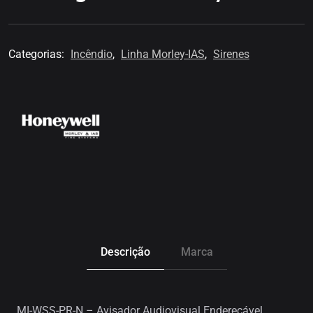
Categorias:
Incêndio
,
Linha Morley-IAS
,
Sirenes
Descrição
Marca
MI-WSS-PR-N – Avisador Audiovisual Endereçável