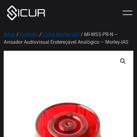
Início
/
Incêndio
/
Linha Morley-IAS
/ MI-WSS-PR-N –
Avisador Audiovisual Endereçável Analógico – Morley-IAS