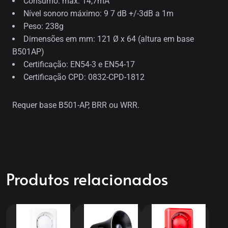
Consumo: máx. 14,7mA
Nível sonoro máximo: 9 7 dB +/-3dB a 1m
Peso: 238g
Dimensões em mm: 121 Ø x 64 (altura em base
B501AP)
Certificação: EN54-3 e EN54-17
Certificação CPD: 0832-CPD-1812
Requer base B501-AP, BRR ou WRR.
Produtos relacionados