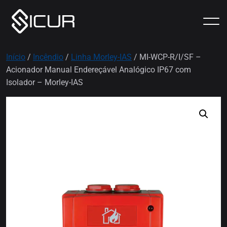
Início
/
Incêndio
/
Linha Morley-IAS
/ MI-WCP-R/I/SF –
Acionador Manual Endereçável Analógico IP67 com
Isolador – Morley-IAS