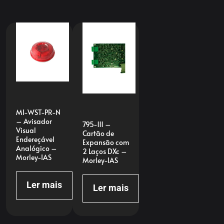
MI-WST-PR-N
– Avisador
795-111 –
Visual
Cartão de
Endereçável
Expansão com
Analógico –
2 Laços DXc –
Morley-IAS
Morley-IAS
Ler mais
Ler mais