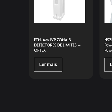
FTN-AM IVP ZONA B
HS2
DETECTORES DE LIMITES –
Pow
OPTEX
Pow
Ler mais
L