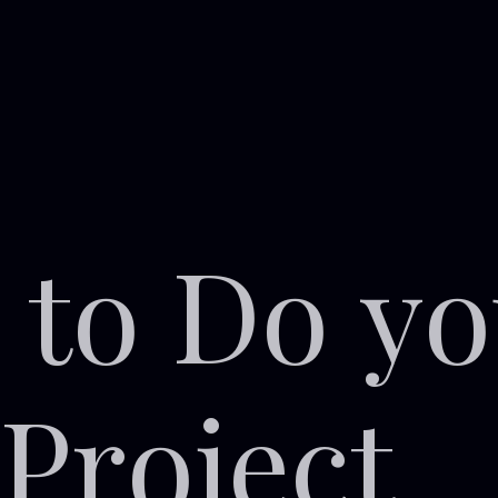
t
o
D
o
y
o
P
r
o
j
e
c
t