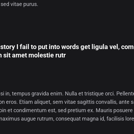
a sed vitae purus.
tory I fail to put into words get ligula vel, co
 sit amet molestie rutr
i in, tempus gravida enim. Nulla et tristique orci. Pelle
on eros. Etiam aliquet, sem vitae sagittis convallis, ante s
 Proin et condimentum est, sed pretium ex. Mauris posue
aximus augue rutrum, consequat magna id, facilisis lore