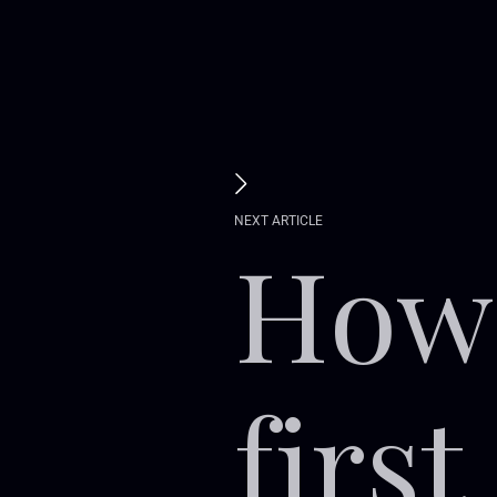
N
E
X
T
A
R
T
I
C
L
E
H
o
w
f
i
r
s
t